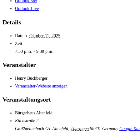
Outlook 365
Outlook Live
Details
Datum:
Oktober 11, 2025
Zeit:
7:30 p.m. - 9:30 p.m.
Veranstalter
Henry Buchberger
Veranstalter-Website anzeigen
Veranstaltungsort
Bürgerhaus Altenfeld
Kirchstraße 2
Großbreitenbach OT Altenfeld
,
Thüringen
98701
Germany
Google Kar