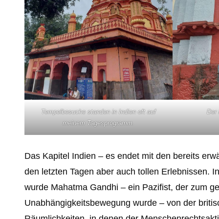
Tempelbesuche standen in Indien oft auf
Der 
meinem Tagesprogramm.
Das Kapitel Indien – es endet mit den bereits er
den letzten Tagen aber auch tollen Erlebnissen. I
wurde Mahatma Gandhi – ein Pazifist, der zum gei
Unabhängigkeitsbewegung wurde – von der britisch
Räumlichkeiten, in denen der Menschenrechtsaktiv