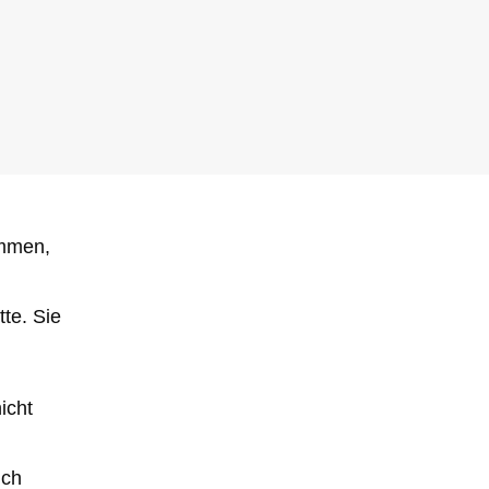
ommen,
te. Sie
icht
Ich