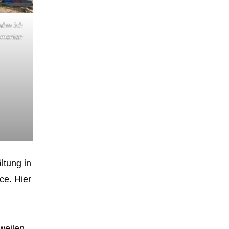
ahm ich
momentan
ltung in
ce. Hier
weilen,