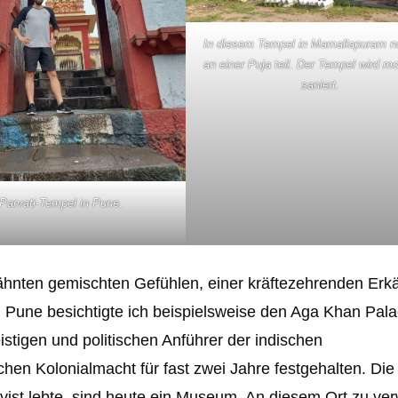
In diesem Tempel in Mamallapuram n
an einer Puja teil. Der Tempel wird 
saniert.
Parvati-Tempel in Pune.
wähnten gemischten Gefühlen, einer kräftezehrenden Erkä
n Pune besichtigte ich beispielsweise den Aga Khan Pala
stigen und politischen Anführer der indischen
en Kolonialmacht für fast zwei Jahre festgehalten. Die
ist lebte, sind heute ein Museum. An diesem Ort zu ver