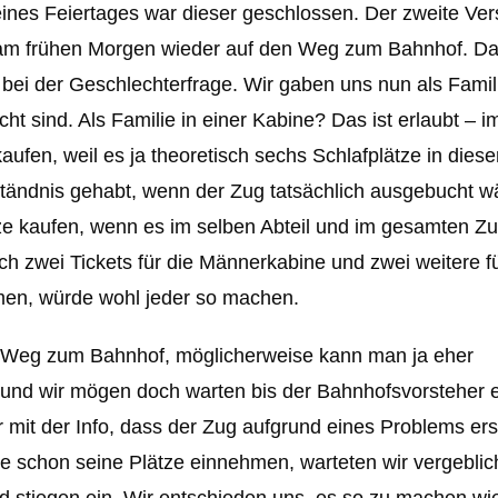
eines Feiertages war dieser geschlossen. Der zweite Ve
 am frühen Morgen wieder auf den Weg zum Bahnhof. D
e bei der Geschlechterfrage. Wir gaben uns nun als Famil
ht sind. Als Familie in einer Kabine? Das ist erlaubt – 
fen, weil es ja theoretisch sechs Schlafplätze in diese
rständnis gehabt, wenn der Zug tatsächlich ausgebucht w
ze kaufen, wenn es im selben Abteil und im gesamten Z
ich zwei Tickets für die Männerkabine und zwei weitere fü
mmen, würde wohl jeder so machen.
n Weg zum Bahnhof, möglicherweise kann man ja eher
t und wir mögen doch warten bis der Bahnhofsvorsteher 
r mit der Info, dass der Zug aufgrund eines Problems ers
ne schon seine Plätze einnehmen, warteten wir vergeblic
d stiegen ein. Wir entschieden uns, es so zu machen wi