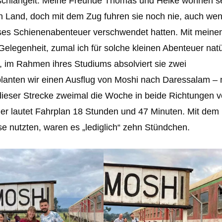
 schlängelt. Meine Freunde Thomas und Heike wohnen se
 Land, doch mit dem Zug fuhren sie noch nie, auch wen
ses Schienenabenteuer verschwendet hatten. Mit mein
Gelegenheit, zumal ich für solche kleinen Abenteuer natü
 im Rahmen ihres Studiums absolviert sie zwei
 planten wir einen Ausflug von Moshi nach Daressalam –
dieser Strecke zweimal die Woche in beide Richtungen v
 er lautet Fahrplan 18 Stunden und 47 Minuten. Mit dem
se nutzten, waren es „lediglich“ zehn Stündchen.