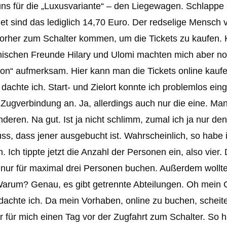
uns für die „Luxusvariante“ – den Liegewagen. Schlappe
net sind das lediglich 14,70 Euro. Der redselige Mensch
orher zum Schalter kommen, um die Tickets zu kaufen. 
sanischen Freunde Hilary und Ulomi machten mich aber no
tion“ aufmerksam. Hier kann man die Tickets online kaufe
dachte ich. Start- und Zielort konnte ich problemlos ein
Zugverbindung an. Ja, allerdings auch nur die eine. Ma
deren. Na gut. Ist ja nicht schlimm, zumal ich ja nur den
s, dass jener ausgebucht ist. Wahrscheinlich, so habe 
Ich tippte jetzt die Anzahl der Personen ein, also vier.
ch nur für maximal drei Personen buchen. Außerdem wollt
 Warum? Genau, es gibt getrennte Abteilungen. Oh mein 
, dachte ich. Da mein Vorhaben, online zu buchen, scheite
r für mich einen Tag vor der Zugfahrt zum Schalter. So h