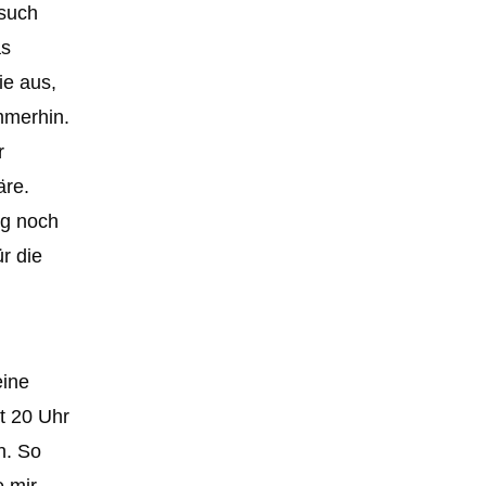
rsuch
as
ie aus,
immerhin.
r
äre.
ug noch
r die
eine
t 20 Uhr
h. So
e mir