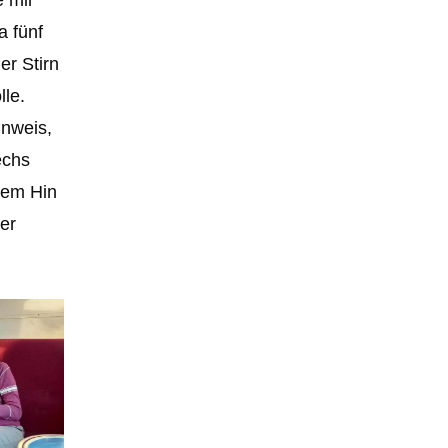
a fünf
er Stirn
lle.
inweis,
echs
igem Hin
er