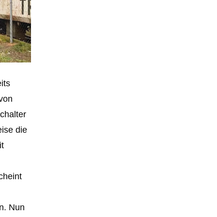
its
 von
chalter
ise die
t
cheint
en. Nun