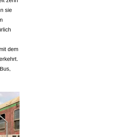
it zehn
n sie
em
rlich
 mit dem
erkehrt.
 Bus,