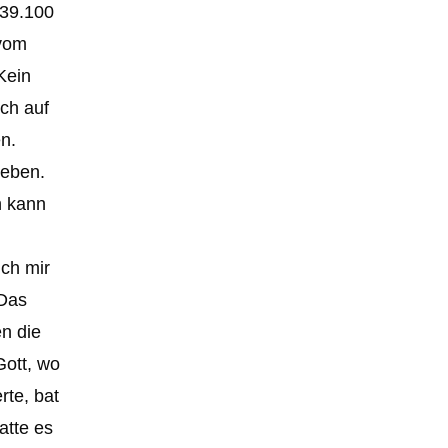
 39.100
 vom
Kein
ch auf
n.
geben.
n kann
ich mir
 Das
en die
Gott, wo
rte, bat
atte es